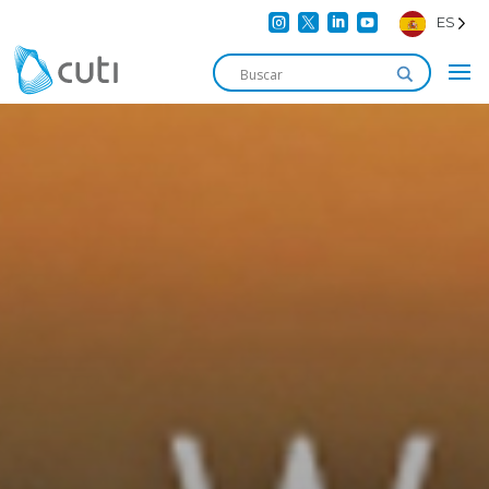




ES