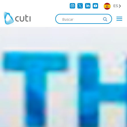




ES