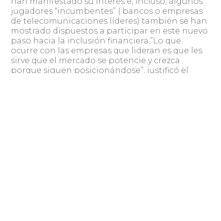
han manifestado su interés e, incluso, algunos
jugadores “incumbentes” ( bancos o empresas
de telecomunicaciones líderes) también se han
mostrado dispuestos a participar en este nuevo
paso hacia la inclusión financiera.”Lo que
ocurre con las empresas que lideran es que les
sirve que el mercado se potencie y crezca
porque siguen posicionándose”, justificó el
gerente general de In Switch.
Billetera para los no bancarizados
La billetera funciona con cualquier celular y no
es necesario tener conectividad. Ejerce como
un elemento con el que se podría eliminar el
traslado de efectivo o de tarjetas de crédito o
débito. A través de un software se puede pagar
o hacer transacciones.
La persona habilita un pago a través de una