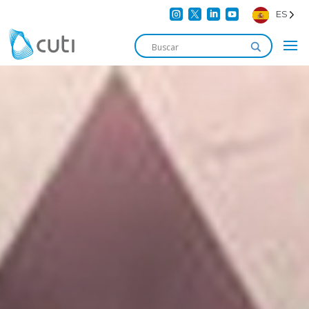




ES