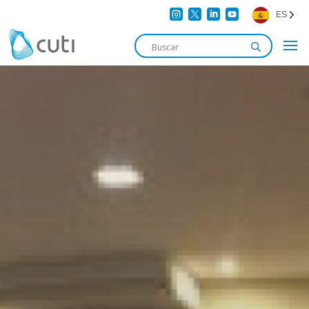




ES