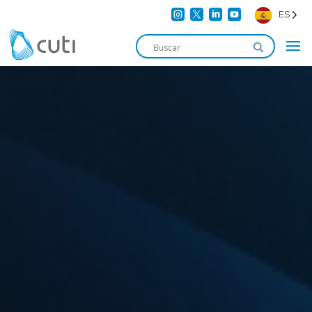




ES