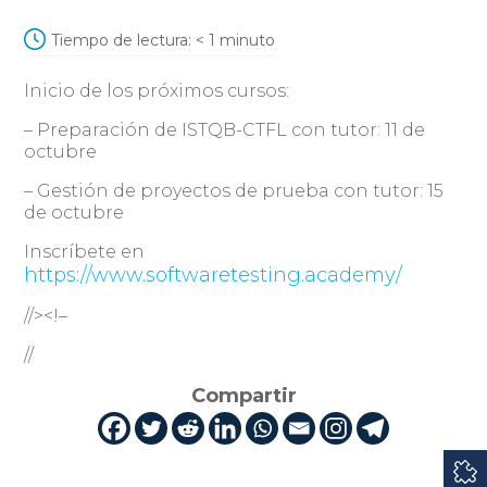
Tiempo de lectura:
< 1
minuto
Inicio de los próximos cursos:
– Preparación de ISTQB-CTFL con tutor: 11 de
octubre
– Gestión de proyectos de prueba con tutor: 15
de octubre
Inscríbete en
https://www.softwaretesting.academy/
//><!–
//
Compartir