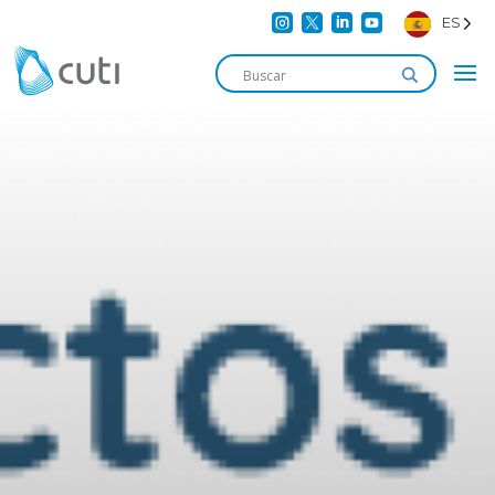




ES