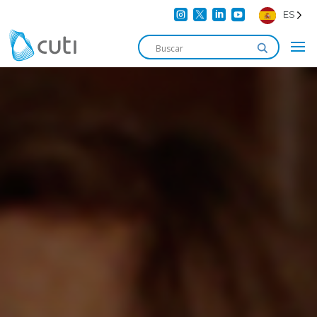




ES