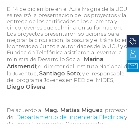
El 14 de diciembre en el Aula Magna de la UCU
se realizó la presentación de los proyectos y la
entrega de los certificados a los cuarenta y
cinco jóvenes que culminaron su formación.
Los proyectos presentaron soluciones para
mejorar la circulación, la basura y el tránsito en
Montevideo. Junto a autoridades de la UCU y de
Fundación Telefónica asistieron al evento: la
Marina
ministra de Desarrollo Social,
Arismendi
; el director del Instituto Nacional de
Santiago Soto
la Juventud,
; y el responsable
del programa Jóvenes en RED del MIDES,
Diego Olivera
.
Mag. Matías Miguez
De acuerdo al
, profesor
Departamento de Ingeniería Eléctrica
del
y
del curso “Emprender: Conocimiento y
Tecnología para Jóvenes”, el principal desafío al
que se enfrentó fue que “al tratarse de chicos