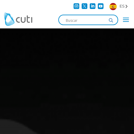




ES