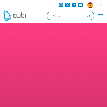




ES