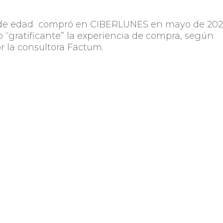
 de edad compró en CIBERLUNES en mayo de 202
o “gratificante” la experiencia de compra, según
r la consultora Factum.
egistró un incremento en el porcentaje de
rás y que algunas categorías aumentaron el gas
 en forma sustantiva el gasto realizado en junio
noviembre 2020.
RLUNES se ha consolidado y hoy ocupa un lugar
ntos comerciales del país. Cada vez son más
visitas se superan cada año, esperamos muy buen
, destacó Andrés Marrero, directivo de CEDU.
Compartir