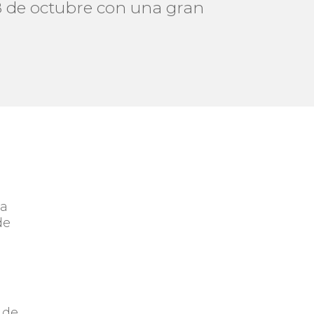
 28 de octubre con una gran
za
de
 de