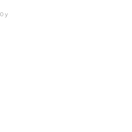
0 y
to
os