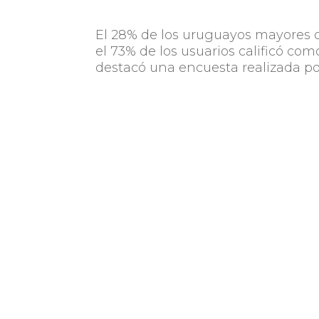
El 28% de los uruguayos mayores
el 73% de los usuarios calificó com
destacó una encuesta realizada po
El estudio reveló además que se r
compradores respecto a un año at
medio, en algunos casos superando
2019, y levemente por encima de 
“Desde su inicio en 2014, el CIBE
destacado en el calendario de eve
empresas las que se suman y las 
resultados en esta nueva edición”