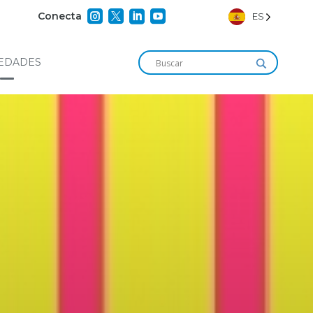




Conecta
ES
EDADES