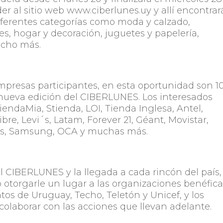
er al sitio web www.ciberlunes.uy y allí encontra
iferentes categorías como moda y calzado,
es, hogar y decoración, juguetes y papelería,
mucho más.
presas participantes, en esta oportunidad son 1
nueva edición del CIBERLUNES. Los interesados
endaMia, Stienda, LOI, Tienda Inglesa, Antel,
e, Levi´s, Latam, Forever 21, Géant, Movistar,
jes, Samsung, OCA y muchas más.
l CIBERLUNES y la llegada a cada rincón del país,
ó otorgarle un lugar a las organizaciones benéfic
tos de Uruguay, Techo, Teletón y Unicef, y los
 colaborar con las acciones que llevan adelante.