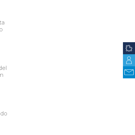
ta
no
del
en
ndo