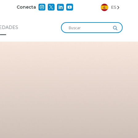




Conecta
ES
EDADES