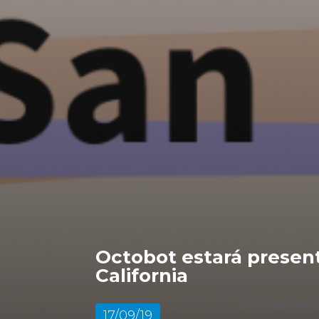
Octobot estará present
California
17/09/19