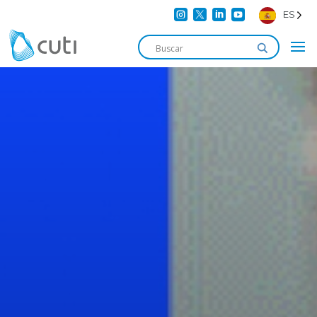




ES