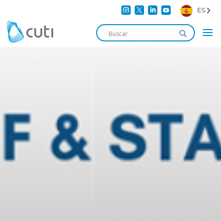




ES