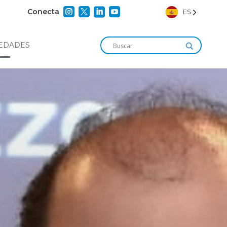




Conecta
ES
EDADES