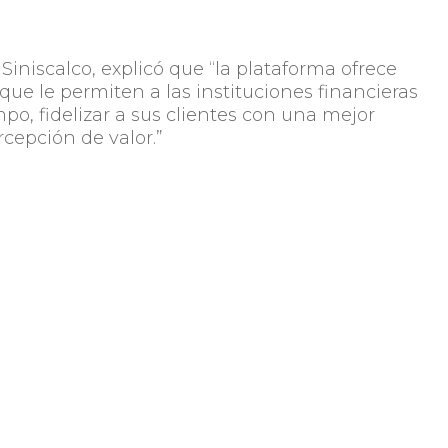
Siniscalco, explicó que “la plataforma ofrece
que le permiten a las instituciones financieras
po, fidelizar a sus clientes con una mejor
cepción de valor.”
 por la innovadora plataforma en 2019 y se suma a 
Compartir