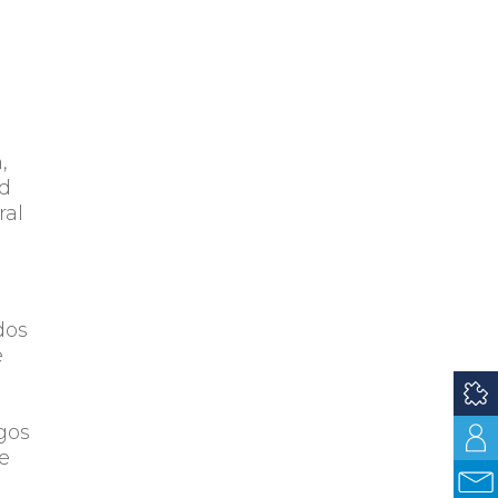
,
id
ral
dos
e
gos
ue