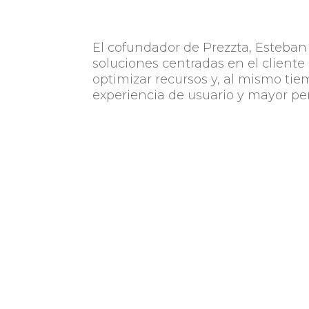
El cofundador de Prezzta, Esteban 
soluciones centradas en el cliente 
optimizar recursos y, al mismo tiem
experiencia de usuario y mayor per
Este premio es el tercero recibido
recibidos en Paraguay y México.