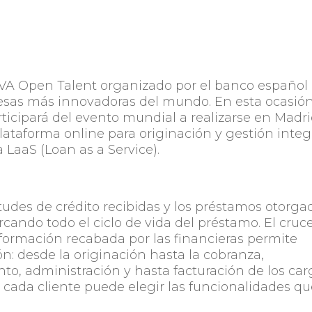
BVA Open Talent organizado por el banco español
sas más innovadoras del mundo. En esta ocasión
ticipará del evento mundial a realizarse en Madr
ataforma online para originación y gestión integ
 LaaS (Loan as a Service).
itudes de crédito recibidas y los préstamos otorga
ando todo el ciclo de vida del préstamo. El cruc
nformación recabada por las financieras permite
ón: desde la originación hasta la cobranza,
to, administración y hasta facturación de los car
cada cliente puede elegir las funcionalidades q