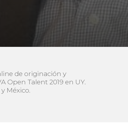
ine de originación y
BVA Open Talent 2019 en UY.
y México.