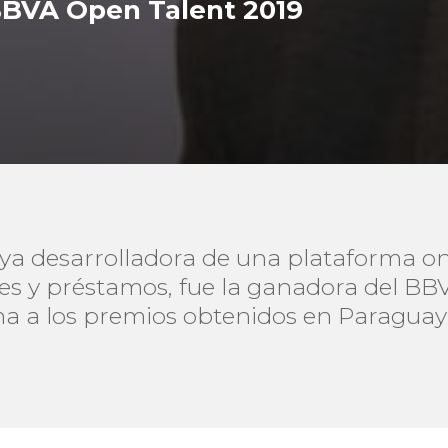
BBVA Open Talent 2019
ya desarrolladora de una plataforma onl
udes y préstamos, fue la ganadora del B
a a los premios obtenidos en Paraguay 