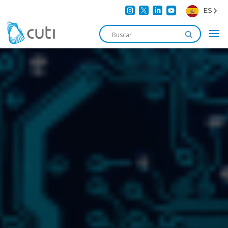




ES