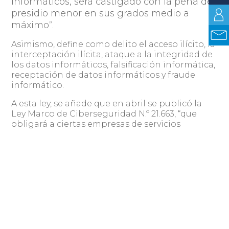
informáticos, será castigado con la pena de
presidio menor en sus grados medio a
máximo
”.
Asimismo, define como delito el acceso ilícito, la
interceptación ilícita, ataque a la integridad de
los datos informáticos, falsificación informática,
receptación de datos informáticos y fraude
informático.
A esta ley, se añade que en abril se publicó la
Ley Marco de Ciberseguridad N.º 21.663, “que
obligará a ciertas empresas de servicios
esenciales a tomar medidas para abordar la
ciberseguridad en el contexto económico que
abarquen”, explica Pumarino.
Sin embargo, y a pesar de la normativa vigente,
el experto comenta que es importante “insistir
en que se apruebe pronto la reforma a Ley de
Datos Personales para que termine su
se
discusión en el Congreso Nacional, pues que
encuentra en tercer trámite constitucional y