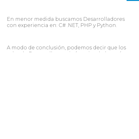
En menor medida buscamos Desarrolladores
con experiencia en: C# .NET, PHP y Python.
A modo de conclusión, podemos decir que los
roles de Desarrollo continúan siendo los más
requeridos, por lo cual es lógico establecer que
los rangos salariales serán también los más
sensibles dado que la mayor rotación implica
incrementos en los salarios pautados en las
posiciones.
Por otro lado, vemos una tendencia cada vez
mayor a contratar perfiles Full Stack donde
tecnologias de frontend como Javascript,
Angular, ReactJS, Vue.js son cada vez más
valoradas.