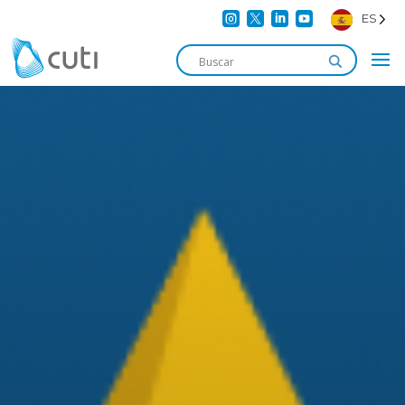




ES