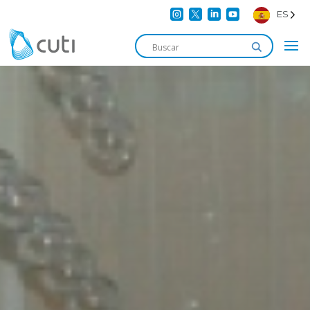




ES