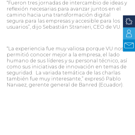
“Fueron tres jornadas de intercambio de ideas y
reflexión necesarias para avanzar juntos en el
camino hacia una transformación digital
segura para las empresas y accesible para los
usuarios”, dijo Sebastián Stranieri, CEO de VU.
“La experiencia fue muy valiosa porque VU nos
permitió conocer mejor a la empresa, el lado
humano de sus líderes y su personal técnico, así
como sus iniciativas de innovación en temas de
seguridad. La variada temática de las charlas
también fue muy interesante,” expresó Pablo
Narvaez, gerente general de Banred (Ecuador).
“El summit de VU Security fue todo un éxito.
Combinaron temas con excelentes speakers
para un grupo pequeño de invitados y lograron
cautivar la atención de todos, en un ambiente
lleno de innovación, pero también de