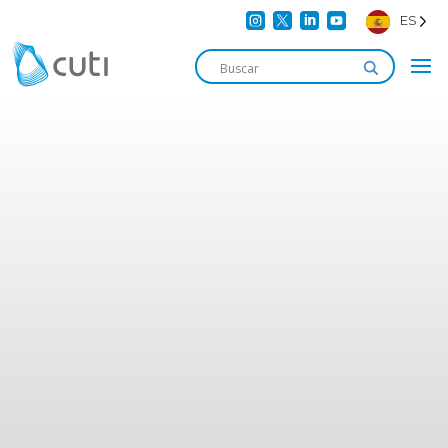




ES