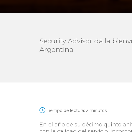
Security Advisor da la bien
Argentina
Tiempo de lectura:
2
minutos
En el año de su décimo quinto ani
con la calidad del servicio, inco