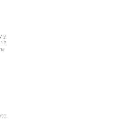
y y
ria
ra
ta,