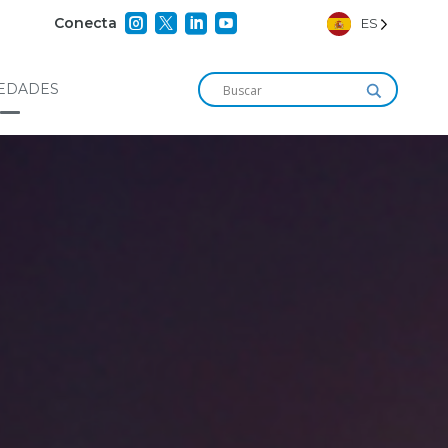




Conecta
ES
EDADES