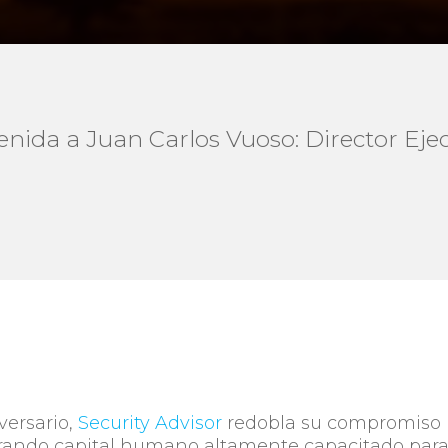
venida a Juan Carlos Vuoso: Director Ej
versario,
Security Advisor
redobla su compromiso
rporando capital humano altamente capacitado par