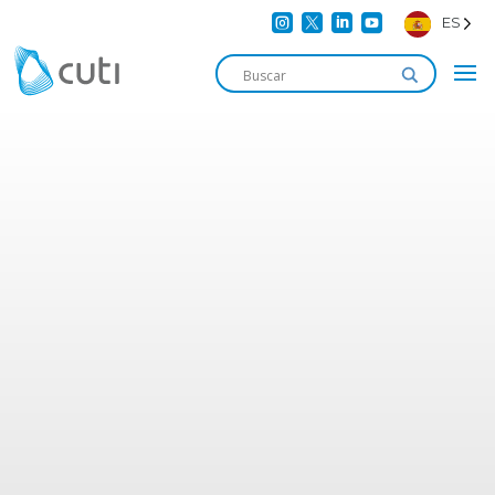




ES