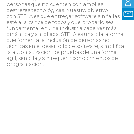
personas que no cuenten con amplias
destrezas tecnológicas. Nuestro objetivo
con STELA es que entregar software sin fallas
esté al alcance de todos y que probarlo sea
fundamental en una industria cada vez más
dinámica y ampliada. STELA es una plataforma
que fomenta la inclusión de personas no
técnicas en el desarrollo de software, simplifica
la automatización de pruebas de una forma
ágil, sencilla y sin requerir conocimientos de
programación.
Estamos facilitando que las pruebas de
software estén al alcance de todo tipo de
empresa, para que el software liberado cumpla
con los niveles de exigencia esperados por el
usuario. Nuestro compromiso es llevar
soluciones efectivas a diversas industrias, por
eso la internacionalización es uno de los pilares
principales de nuestra estrategia de expansión.