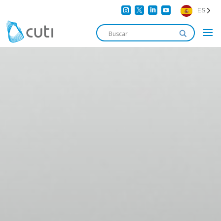




ES