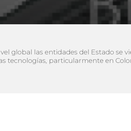
vel global las entidades del Estado se v
s tecnologías, particularmente en Col