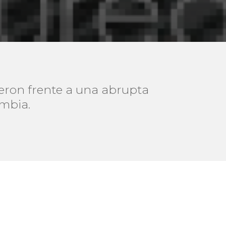
ieron frente a una abrupta
ombia.