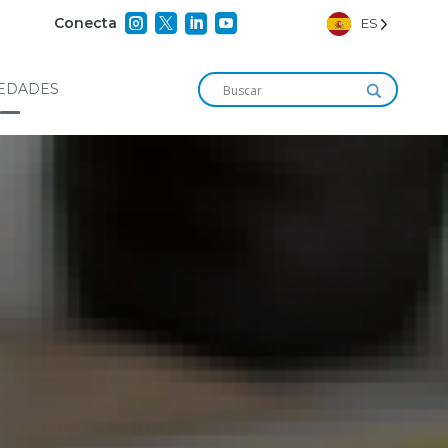




Conecta
ES
EDADES