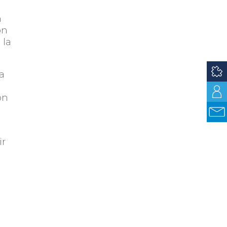
n
ón
 la
na
ón
ir