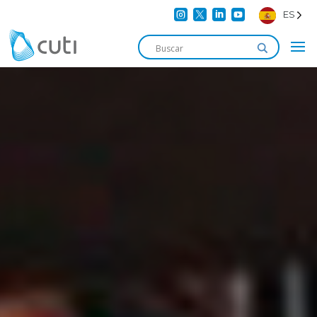




ES