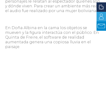
personajes le relatan al espectador quiénes son
y dónde viven. Para crear un ambiente más real,
el audio fue realizado por una mujer boliviana.
En Doña Albina en la cama los objetos se
mueven y la figura interactúa con el público. En
Quinta de Freire, el software de realidad
aumentada genera una copiosa lluvia en el
paisaje.
La experiencia es única: mientras se observa en
la pared el cuadro original inmóvil, se disfruta
de la animación en una tableta.
“La gente lo ve, lo disfruta, aprende y se queda