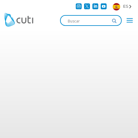




ES