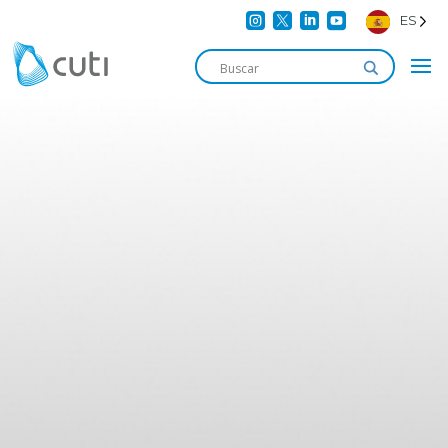




ES