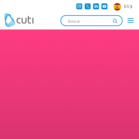




ES