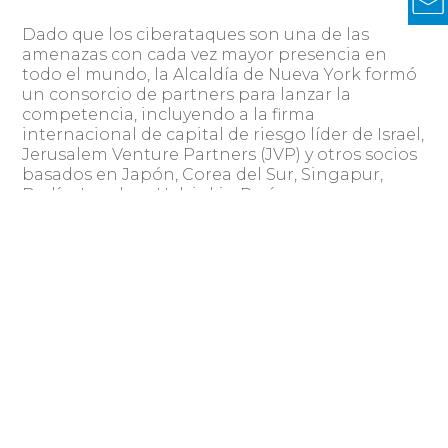
Dado que los ciberataques son una de las
amenazas con cada vez mayor presencia en
todo el mundo, la Alcaldía de Nueva York formó
un consorcio de partners para lanzar la
competencia, incluyendo a la firma
internacional de capital de riesgo líder de Israel,
Jerusalem Venture Partners (JVP) y otros socios
basados en Japón, Corea del Sur, Singapur,
Berlín, Londres, Helsinki y París.
La empresa ganadora recibirá un millón de
dólares de inversión por parte de JVP. Además,
entre cuatro y ocho finalistas recibirán hasta
$20.000 dólares para probar sus propuestas en
Nueva York y expandirse en el mercado
internacional. Los ganadores serán anunciados
entre diciembre de 2019 y enero de 2020.