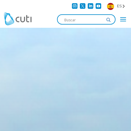




ES