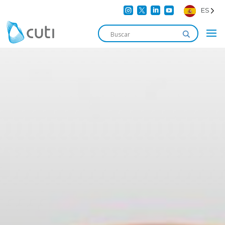




ES