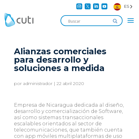




ES
Alianzas comerciales
para desarrollo y
soluciones a medida
por
administrador
|
22 abril 2020
Empresa de Nicaragua dedicada al diseño,
desarrollo y comercialización de Software,
así como sistemas transaccionales
escalables orientados al sector de
telecomunicaciones, que también cuenta
con app móviles multiplataformas de uso