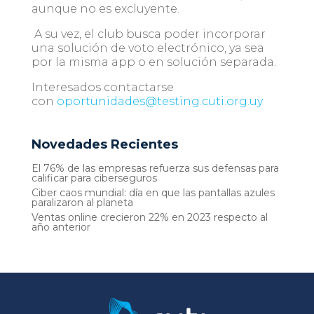
aunque no es excluyente.
A su vez, el club busca poder incorporar
una solución de voto electrónico, ya sea
por la misma app o en solución separada.
Interesados contactarse
con
oportunidades@testing.cuti.org.uy
Novedades Recientes
El 76% de las empresas refuerza sus defensas para
calificar para ciberseguros
Ciber caos mundial: día en que las pantallas azules
paralizaron al planeta
Ventas online crecieron 22% en 2023 respecto al
año anterior