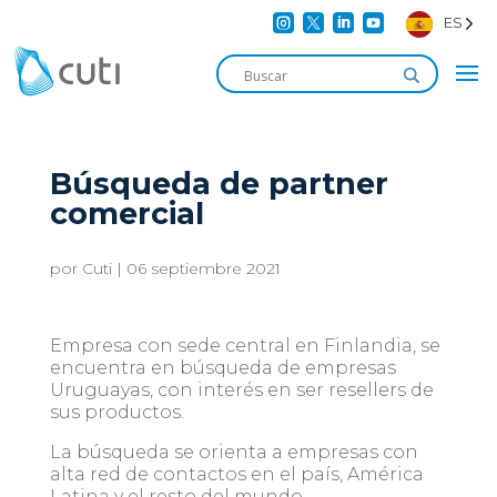




ES
Búsqueda de partner
comercial
por
Cuti
|
06 septiembre 2021
Empresa con sede central en
Finlandia
, se
encuentra en búsqueda de empresas
Uruguayas, con interés en ser resellers de
sus productos.
La búsqueda se orienta a empresas con
alta red de contactos en el país, América
Latina y el resto del mundo.