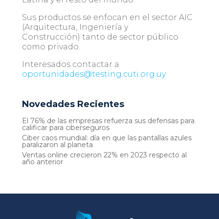
Sus productos se enfocan en el
sector
AIC
(Arquitectura, Ingeniería y
Construcción)
tanto de sector público
como privado.
Interesados contactar a
oportunidades@testing.cuti.org.uy
Novedades Recientes
El 76% de las empresas refuerza sus defensas para
calificar para ciberseguros
Ciber caos mundial: día en que las pantallas azules
paralizaron al planeta
Ventas online crecieron 22% en 2023 respecto al
año anterior