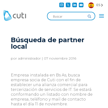




ES
Búsqueda de partner
local
por
administrador
|
07 noviembre 2016
Empresa instalada en Bs As, busca
empresa socia de Cuti con el fin de
establecer una alianza comercial para
tercerización de servicios de IT. Se estará
conformando un listado con nombre de
empresa, teléfono y mail de contacto
hasta el día 11 de noviembre.