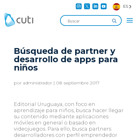




ES
Búsqueda de partner y
desarrollo de apps para
niños
por
administrador
|
08 septiembre 2017
Editorial Uruguaya, con foco en
aprendizaje para niños, busca hacer llegar
su contenido mediante aplicaciones
móviles en general o basado en
videojuegos. Para ello, busca partners
desarrolladores con perfil emprendedor