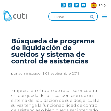




ES
Búsqueda de programa
de liquidación de
sueldos y sistema de
control de asistencias
por
administrador
|
09 septiembre 2019
Empresa en el rubro de retail se encuentra
en búsqueda de la incorporación de un
sistema de liquidación de sueldos, el cual a
su vez tenga la funcionabilidad de control
de asistencias o bien pueda ser integrado