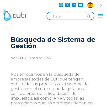




ES
Búsqueda de Sistema de
Gestión
por
Cuti
|
10 marzo 2022
Nos enfocamos en la búsqueda de
empresas socias de Cuti que tengan
dentro de sus productos un sistema de
gestión en el cual se pueda gestionar
contablemente la liquidación de
impuestos, así como IRNR y todas las
prestaciones que las empresas tienen en