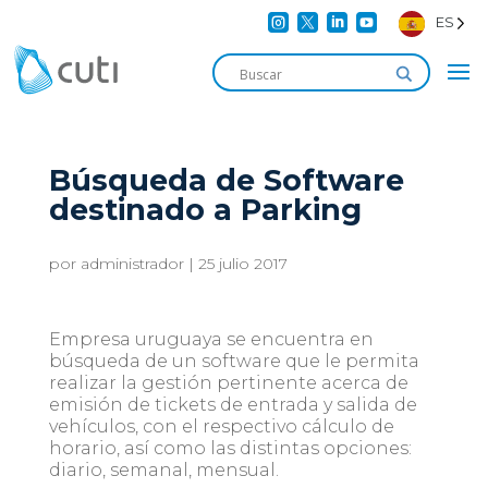




ES
Búsqueda de Software
destinado a Parking
por
administrador
|
25 julio 2017
Empresa uruguaya se encuentra en
búsqueda de un software que le permita
realizar la gestión pertinente acerca de
emisión de tickets de entrada y salida de
vehículos, con el respectivo cálculo de
horario, así como las distintas opciones:
diario, semanal, mensual.