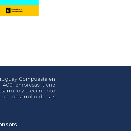
 Uruguay. Compuesta en
e 400 empresas tiene
sarrollo y crecimiento
s del desarrollo de sus
onsors