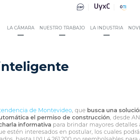
LA CÁMARA
NUESTRO TRABAJO
LA INDUSTRIA
NOV
inteligente
Intendencia de Montevideo
, que
busca una soluci
automática el permiso de construcción
, desde AN
charla informativa
para brindar mayores detalles 
ue estén interesados en postular, los cuales podr
ados, hasta UYU 4.261.200 no reembolsables para 