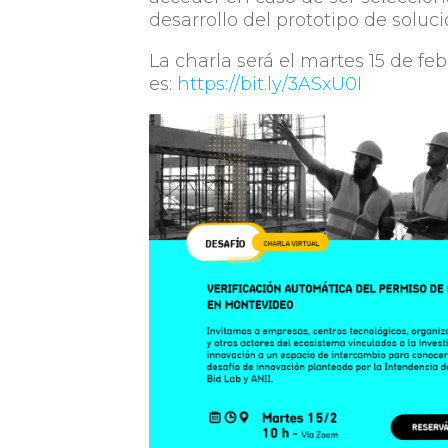
desarrollo del prototipo de soluci
La charla será el martes 15 de febr
es:
https://bit.ly/3ASxU0I