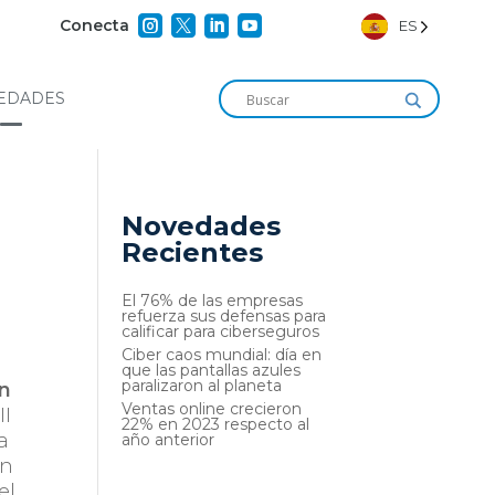




Conecta
ES
EDADES
Novedades
Recientes
El 76% de las empresas
refuerza sus defensas para
calificar para ciberseguros
Ciber caos mundial: día en
que las pantallas azules
paralizaron al planeta
ón
Ventas online crecieron
II
22% en 2023 respecto al
a
año anterior
án
el