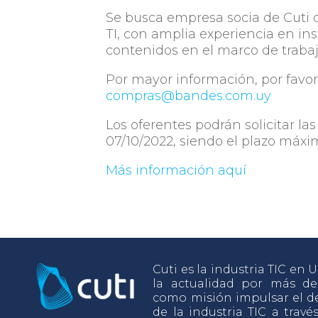
Se busca empresa socia de Cuti q
TI, con amplia experiencia en in
contenidos en el marco de trabaj
Por mayor información, por favor 
compras@bandes.com.uy
Los oferentes podrán solicitar la
07/10/2022, siendo el plazo máxi
Más información aquí
Cuti es la industria TIC en
la actualidad por más d
como misión impulsar el de
de la industria TIC a travé