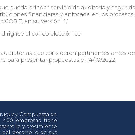
ue pueda brindar servicio de auditoria y segurid
stituciones financieras y enfocada en los procesos
o COBIT, en su versión 4.1
dirigirse al correo electrónico
s aclaratorias que consideren pertinentes antes de
mo para presentar propuestas el 14/10/2022.
 Uruguay. Compuesta en
e 400 empresas tiene
sarrollo y crecimiento
s del desarrollo de sus