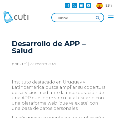




ES
Desarrollo de APP –
Salud
por
Cuti
|
22 marzo 2021
Instituto destacado en Uruguay y
Latinoamérica busca ampliar su cobertura
de servicios mediante la incorporación de
una APP que logre vincular al usuario con
una plataforma web (que ya existe) con
una base de datos personales.
La búsqueda se orienta en una aplicación