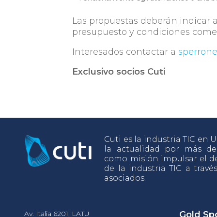
Las propuestas deberán indicar 
presupuesto y condiciones comer
Interesados contactar a
sperrone
Exclusivo socios Cuti
Cuti es la industria TIC en
la actualidad por más d
como misión impulsar el de
de la industria TIC a travé
asociados.
Av. Italia 6201, LATU
Gold Sp