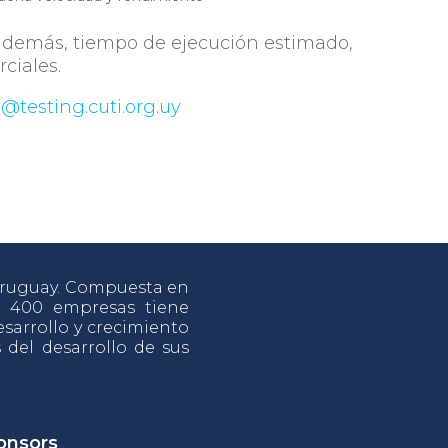
además, tiempo de ejecución estimado,
ciales.
@testing.cuti.org.uy
 Uruguay. Compuesta en
e 400 empresas tiene
sarrollo y crecimiento
s del desarrollo de sus
onsors