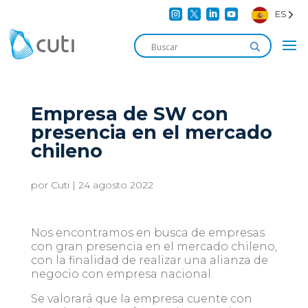




ES
Empresa de SW con
presencia en el mercado
chileno
por
Cuti
|
24 agosto 2022
Nos encontramos en busca de empresas
con gran presencia en el mercado chileno,
con la finalidad de realizar una alianza de
negocio con empresa nacional.
Se valorará que la empresa cuente con