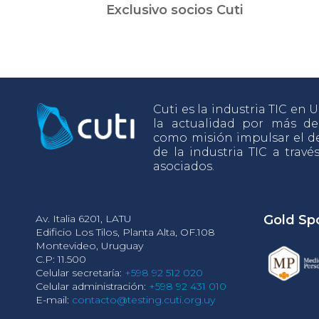
Exclusivo socios Cuti
Cuti es la industria TIC en
la actualidad por más d
como misión impulsar el de
de la industria TIC a travé
asociados.
Av. Italia 6201, LATU
Gold Sp
Edificio Los Tilos, Planta Alta, OF.108
Montevideo, Uruguay
C.P: 11.500
Celular secretaría:
+598 92 512 020
Celular administración:
+598 92 431 010
E-mail:
contacto@testing.cuti.org.uy