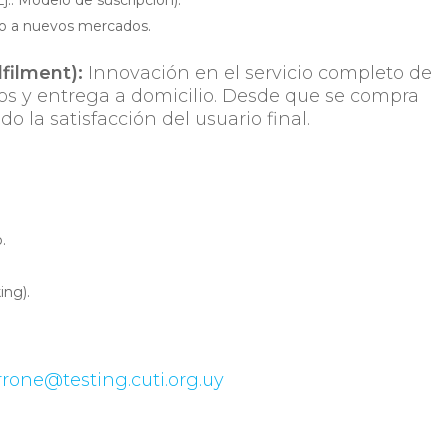
j.: Modelo de suscripción).
so a nuevos mercados.
filment):
Innovación en el servicio completo de
dos y entrega a domicilio. Desde que se compra
 la satisfacción del usuario final.
.
.
ing).
rrone@testing.cuti.org.uy