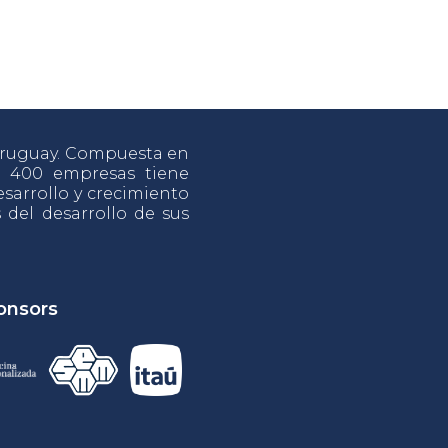
 Uruguay. Compuesta en
e 400 empresas tiene
sarrollo y crecimiento
s del desarrollo de sus
onsors