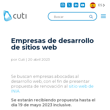




ES
Empresas de desarrollo
de sitios web
por
Cuti
|
20 abril 2023
Se buscan empresas abocadas al
desarrollo web, con el fin de presentar
propuesta de renovación al
sitio web de
INIA.
Se estarán recibiendo propuesta hasta el
día 19 de mayo 2023 inclusive.