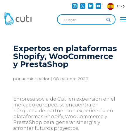




ES
Expertos en plataformas
Shopify, WooCommerce
y PrestaShop
por
administrador
|
08 octubre 2020
Empresa socia de Cuti en expansión en el
mercado europeo, se encuentra en
búsqueda de partner con experiencia en
plataformas Shopify, WooCommerce y
PrestaShop para generar sinergia y
afrontar futuros proyectos.