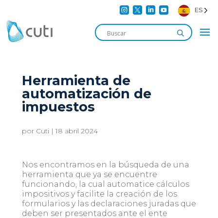




ES
Herramienta de
automatización de
impuestos
por
Cuti
|
18 abril 2024
Nos encontramos en la búsqueda de una
herramienta que ya se encuentre
funcionando, la cual automatice cálculos
impositivos y facilite la creación de los
formularios y las declaraciones juradas que
deben ser presentados ante el ente