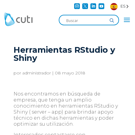




ES
Herramientas RStudio y
Shiny
por
administrador
|
08 mayo 2018
Nos encontramos en búsqueda de
empresa, que tenga un amplio
conocimiento en herramientas RStudio y
Shiny ( server – app) para brindar apoyo
técnico en dichas herramientas y poder
optimizar su utilización.
Interesados contactarse con