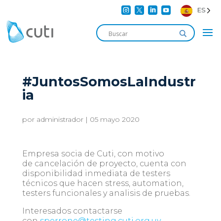




ES
#JuntosSomosLaIndustr
ia
por
administrador
|
05 mayo 2020
Empresa socia de Cuti, con motivo
de cancelación de proyecto, cuenta con
disponibilidad inmediata de testers
técnicos que hacen stress, automation,
testers funcionales y analisis de pruebas.
Interesados contactarse
con
sperrone@testing.cuti.org.uy