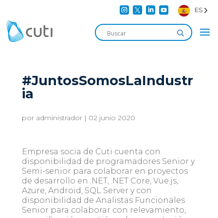




ES
#JuntosSomosLaIndustr
ia
por
administrador
|
02 junio 2020
Empresa socia de Cuti cuenta con
disponibilidad de programadores Senior y
Semi-senior para colaborar en proyectos
de desarrollo en .NET, .NET Core, Vue.js,
Azure, Android, SQL Server y con
disponibilidad de Analistas Funcionales
Senior para colaborar con relevamiento,