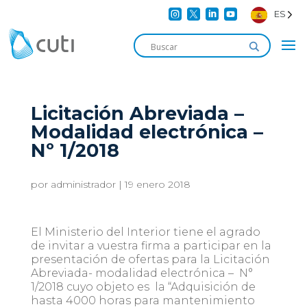




ES
Licitación Abreviada –
Modalidad electrónica –
Nº 1/2018
por
administrador
|
19 enero 2018
El Ministerio del Interior tiene el agrado
de invitar a vuestra firma a participar en la
presentación de ofertas para la Licitación
Abreviada- modalidad electrónica – N°
1/2018 cuyo objeto es la “Adquisición de
hasta 4000 horas para mantenimiento